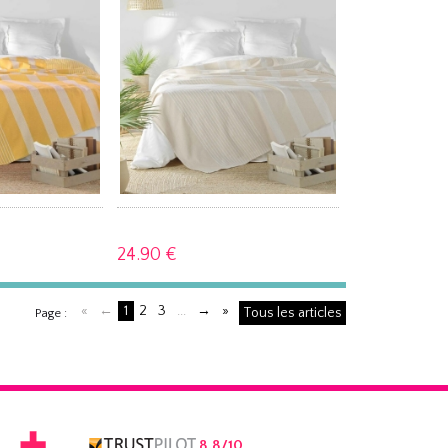
24.
90 €
«
←
1
2
3
...
→
»
Tous les articles
Page :
8,8/10