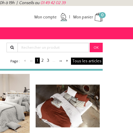
10h à 19h | Conseils au
01 49 42 02 39
0
Mon compte
Mon panier
OK
«
←
1
2
3
...
→
»
Tous les articles
Page :