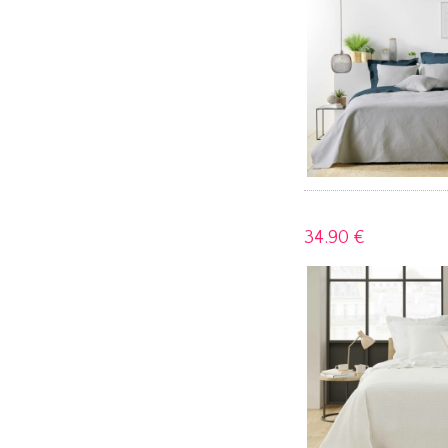
34.
90 €