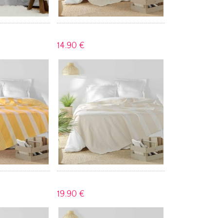
14.
90 €
19.
90 €