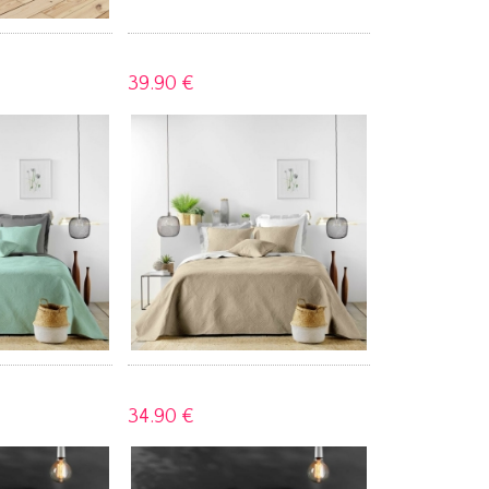
39.
90 €
34.
90 €