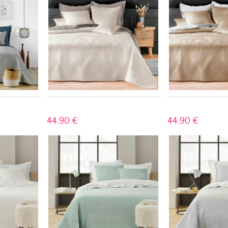
44.
90 €
44.
90 €