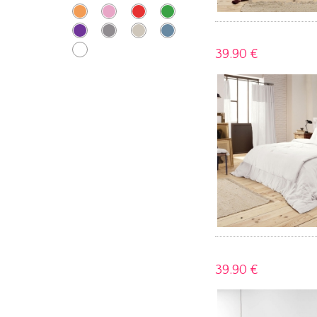
39.
90 €
39.
90 €