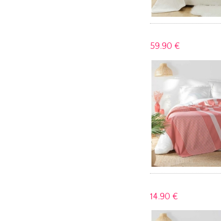
59.
90 €
14.
90 €