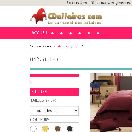
La boutique : 30, boulevard poissonn
ACCUEIL
Vous êtes ici
>
/
/
/
Accueil
(142 articles)
>
FILTRES
TAILLES
(EN CM)
COULEURS