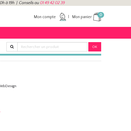
10h à 19h | Conseils au
01 49 42 02 39
0
Mon compte
Mon panier
OK
ebDesign
r