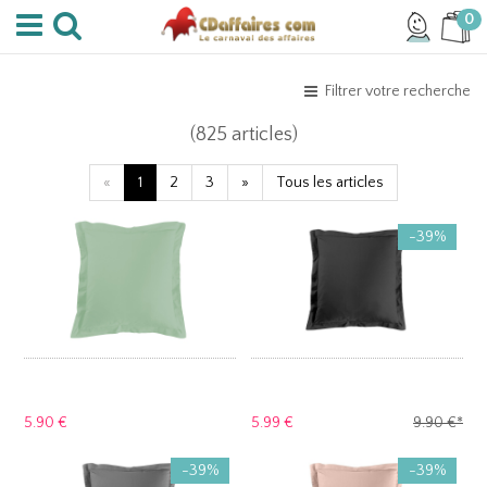
0
Filtrer votre recherche
(825 articles)
«
1
2
3
»
Tous les articles
-39%
5.
90 €
5.
99 €
9.
90 €
*
-39%
-39%