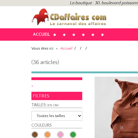
La boutique : 30, boulevard poissonn
ACCUEIL
Vous êtes ici
>
/
/
/
Accueil
(36 articles)
>
FILTRES
TAILLES
(EN CM)
COULEURS