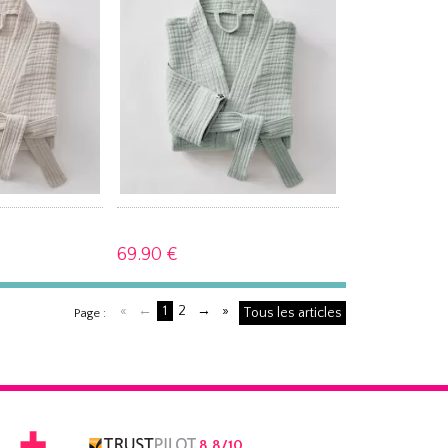
69.
90 €
«
←
1
2
→
»
Tous les articles
Page :
8,8/10