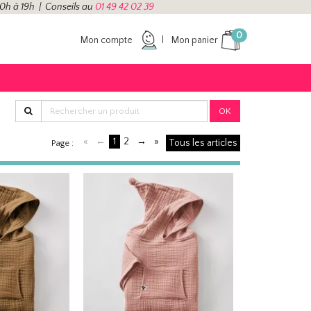
10h à 19h | Conseils au
01 49 42 02 39
0
Mon compte
Mon panier
OK
«
←
1
2
→
»
Tous les articles
Page :