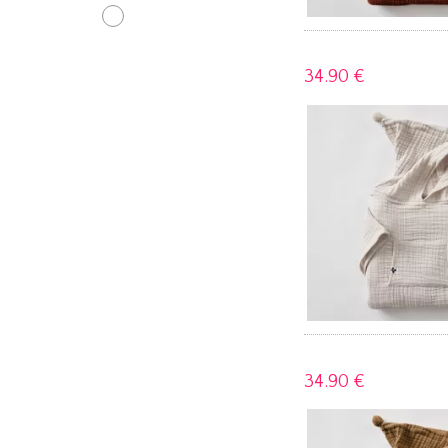
34.
90 €
34.
90 €