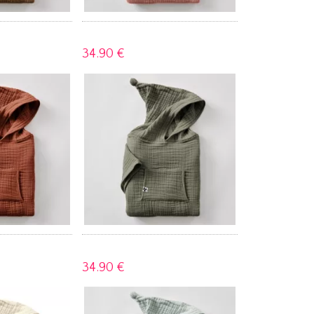
34.
90 €
34.
90 €