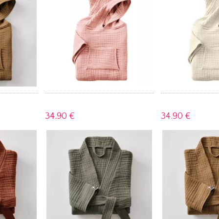
34.
90 €
34.
90 €