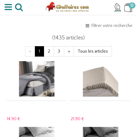
0
Filtrer votre recherche
(1435 articles)
«
1
2
3
»
Tous les articles
14.
90 €
21.
90 €