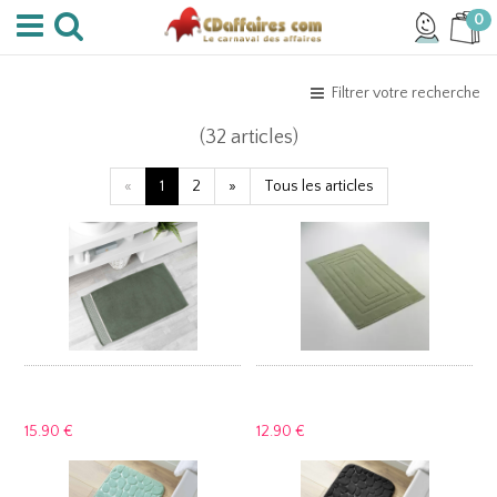
0
Filtrer votre recherche
(32 articles)
«
1
2
»
Tous les articles
15.
90 €
12.
90 €