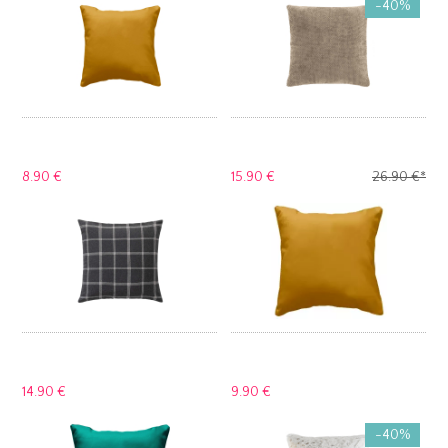
-40%
8.
90 €
15.
90 €
26.
90 €
*
14.
90 €
9.
90 €
-40%