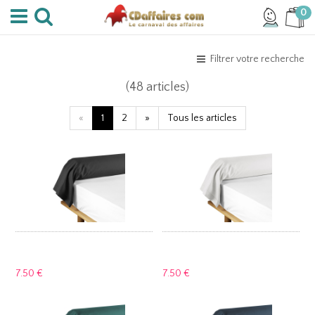
0
Filtrer votre recherche
(48 articles)
«
1
2
»
Tous les articles
7.
50 €
7.
50 €